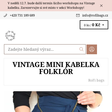
V neděli 12.7. bude další termín šicího workshopu na Vintage
kabelku. Zarezervujte si své místo v sekci Workshopy!
+420 731 189 689
info
@
rofibags.cz
0 Kč
0 ks /
VINTAGE MINI KABELKA
FOLKLÓR
RoFi bags