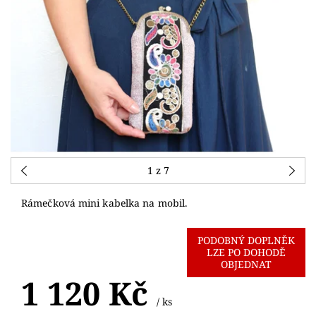
1
z 7
Rámečková mini kabelka na mobil.
PODOBNÝ DOPLNĚK
LZE PO DOHODĚ
OBJEDNAT
1 120 Kč
/ ks