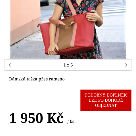
1
z 6
Dámská taška přes rameno
PODOBNÝ DOPLNĚK
LZE PO DOHODĚ
OBJEDNAT
1 950 Kč
/ ks