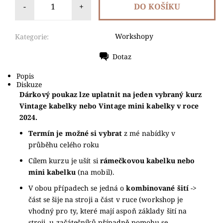
-
+
Workshopy
Kategorie:
Dotaz
Tisk
Popis
Diskuze
Dárkový poukaz lze uplatnit na jeden vybraný kurz
Vintage kabelky nebo Vintage mini kabelky v roce
2024.
Termín je možné si vybrat
z mé nabídky v
průběhu celého roku
Cílem kurzu je ušít si
rámečkovou kabelku nebo
mini kabelku
(na mobil).
V obou případech se jedná o
kombinované šití
->
část se šije na stroji a část v ruce (workshop je
vhodný pro ty, které mají aspoň základy šití na
stroji, u začátečníků případně pomohu se