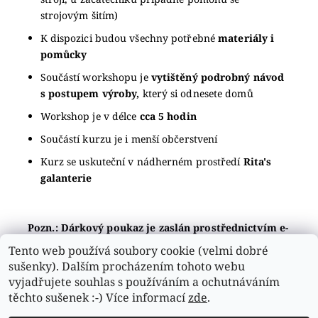
strojovým šitím)
K dispozici budou všechny potřebné
materiály i
pomůcky
Součástí workshopu je
vytištěný podrobný návod
s postupem výroby,
který si odnesete domů
Workshop je v délce
cca 5 hodin
Součástí kurzu je i menší občerstvení
Kurz se uskuteční v nádherném prostředí
Rita's
galanterie
Pozn.: Dárkový poukaz je zaslán prostřednictvím e-
mailu.
Tento web používá soubory cookie (velmi dobré
sušenky). Dalším procházením tohoto webu
Buďte první, kdo napíše příspěvek k této položce.
vyjadřujete souhlas s používáním a ochutnáváním
Přidat komentář
těchto sušenek :-) Více informací
zde
.