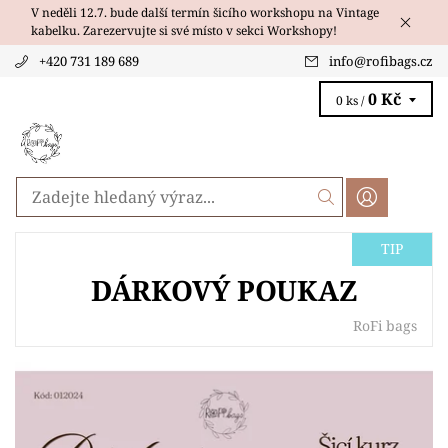
V neděli 12.7. bude další termín šicího workshopu na Vintage
kabelku. Zarezervujte si své místo v sekci Workshopy!
+420 731 189 689
info
@
rofibags.cz
0 Kč
0 ks /
TIP
DÁRKOVÝ POUKAZ
RoFi bags