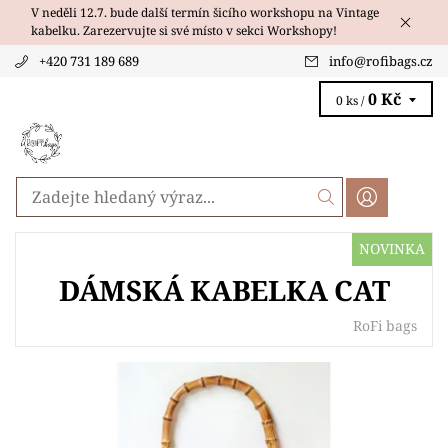
V neděli 12.7. bude další termín šicího workshopu na Vintage
kabelku. Zarezervujte si své místo v sekci Workshopy!
+420 731 189 689
info
@
rofibags.cz
0 Kč
0 ks /
NOVINKA
DÁMSKÁ KABELKA CAT
RoFi bags