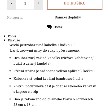
-
+
Dámské doplňky
Kategorie:
Dotaz
Tisk
Popis
Diskuze
Veselá pestrobarevná kabelka s kočkou. S
bambusovými uchy do ruky i přes rameno.
Dvoubarevný základ kabelky (růžová kabátovina/
buklé a zelený lambda)
Přední strana je ozdobena velkou aplikací - kočkou
Kabelka má velmi kvalitní bambusová ucha
Vnitřní podšívková část je opět ze zeleného kanvasu
s kapsou na zip
Dno je zakončeno do oválného tvaru o rozměrech
28 cm x 18 cm