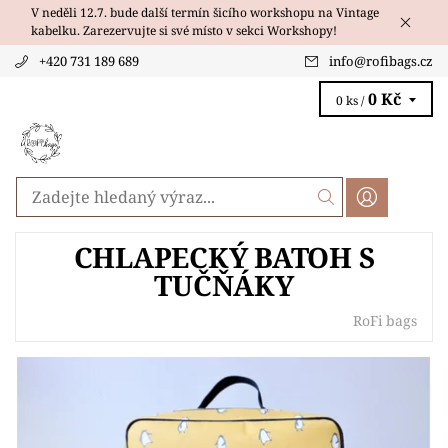
V neděli 12.7. bude další termín šicího workshopu na Vintage
kabelku. Zarezervujte si své místo v sekci Workshopy!
+420 731 189 689
info
@
rofibags.cz
0 Kč
0 ks /
CHLAPECKÝ BATOH S
TUČŇÁKY
RoFi bags