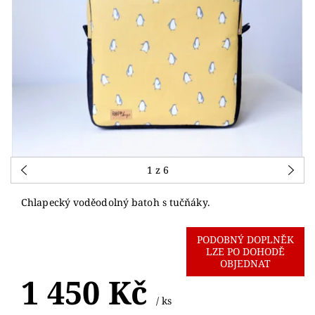
1
z 6
Chlapecký voděodolný batoh s tučňáky.
PODOBNÝ DOPLNĚK
LZE PO DOHODĚ
OBJEDNAT
1 450 Kč
/ ks