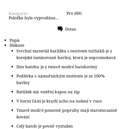
Pro děti
Kategorie:
Položka byla vyprodána...
Dotaz
Tisk
Popis
Diskuze
Svrchní materiál batůžku s motivem tučňáků je z
korejské laminované bavlny, která je nepromokavá
Dno batohu je z tmavě modré batohoviny
Podšívka s námořnickým motivem je ze 100%
bavlny
Batůžek má vnitřní kapsu na zip
V horní části je kratší ucho na nošení v ruce
Tmavě modré posuvné popruhy mají staromosazné
kování
Celý batoh je pevně vyztužen